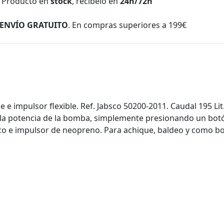
Producto en
stock
, recíbelo en
24h/72h
ENVÍO GRATUITO
. En compras superiores a 199€
 impulsor flexible. Ref. Jabsco 50200-2011. Caudal 195 Li
a potencia de la bomba, simplemente presionando un botón,
o e impulsor de neopreno. Para achique, baldeo y como 