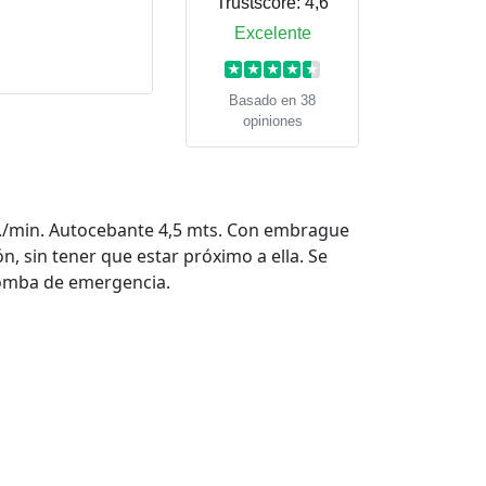
Trustscore:
4,6
Excelente
★
★
★
★
★
Basado en 38
opiniones
t./min. Autocebante 4,5 mts. Con embrague
 sin tener que estar próximo a ella. Se
bomba de emergencia.