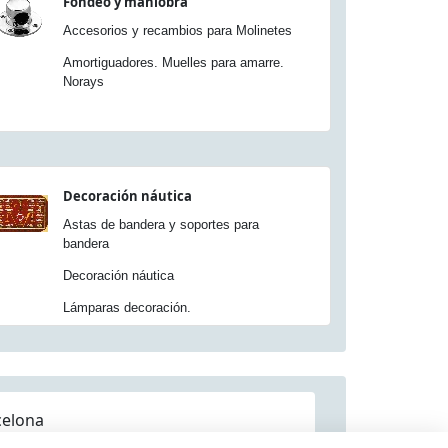
Fondeo y maniobra
Accesorios y recambios para Molinetes
Amortiguadores. Muelles para amarre.
Norays
Decoración náutica
Astas de bandera y soportes para
bandera
Decoración náutica
Lámparas decoración.
celona