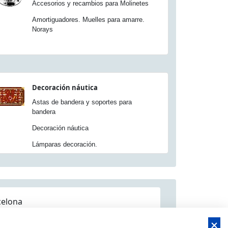
Accesorios y recambios para Molinetes
Amortiguadores. Muelles para amarre.
Norays
Decoración náutica
Astas de bandera y soportes para
bandera
Decoración náutica
Lámparas decoración.
celona