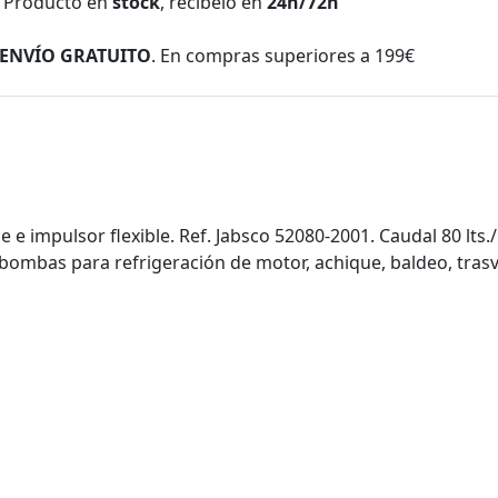
Producto en
stock
, recíbelo en
24h/72h
ENVÍO GRATUITO
. En compras superiores a 199€
 impulsor flexible. Ref. Jabsco 52080-2001. Caudal 80 lts.
mbas para refrigeración de motor, achique, baldeo, trasva