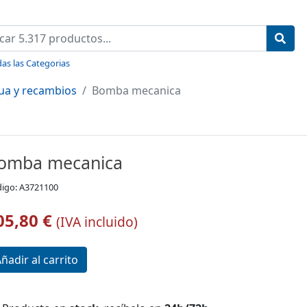
as las Categorias
ua y recambios
Bomba mecanica
omba mecanica
igo: A3721100
05,80 €
(IVA incluido)