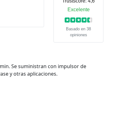
Trustscore:
4,6
Excelente
★
★
★
★
★
Basado en 38
opiniones
/min. Se suministran con impulsor de
se y otras aplicaciones.