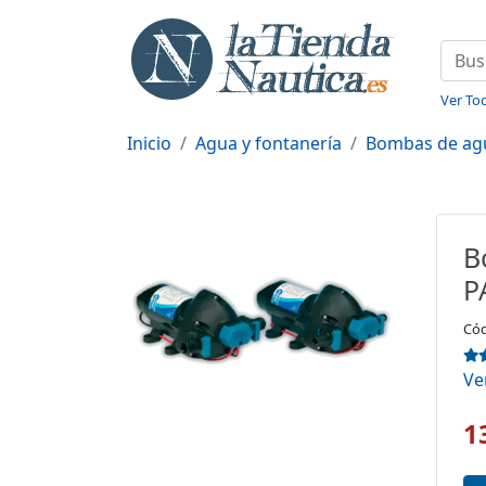
Ver Tod
Inicio
Agua y fontanería
Bombas de ag
B
P
Cód
Ve
1