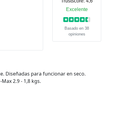
Trustscore:
4,6
Excelente
★
★
★
★
★
Basado en 38
opiniones
te. Diseñadas para funcionar en seco.
Max 2.9 - 1,8 kgs.