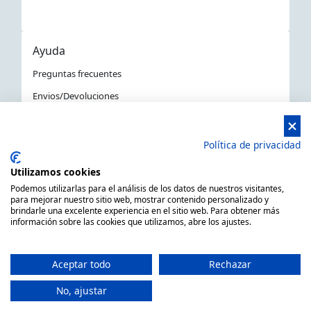
Ayuda
Preguntas frecuentes
Envios/Devoluciones
Política devoluciones y compra
Aviso Legal
Política de privacidad
Política de privacidad
Utilizamos cookies
La Tienda Náutica en Barcelona
Podemos utilizarlas para el análisis de los datos de nuestros visitantes,
para mejorar nuestro sitio web, mostrar contenido personalizado y
brindarle una excelente experiencia en el sitio web. Para obtener más
información sobre las cookies que utilizamos, abre los ajustes.
MARSAL EQUIPOS NÁUTICOS SLL CIF: B66506940
C/ Primer de Maig 6, 08980 Sant Feliu de Llobregat,
Aceptar todo
Rechazar
Barcelona (España)
Horario de 9.00h a 14:00h y de 15.00h a 18.00h -
No, ajustar