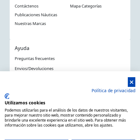
Contáctenos
Mapa Categorías
Publicaciones Náuticas
Nuestras Marcas
Ayuda
Preguntas frecuentes
Envios/Devoluciones
Política devoluciones y compra
Aviso Legal
Política de privacidad
Política de privacidad
Utilizamos cookies
La Tienda Náutica en Barcelona
Podemos utilizarlas para el análisis de los datos de nuestros visitantes,
para mejorar nuestro sitio web, mostrar contenido personalizado y
brindarle una excelente experiencia en el sitio web. Para obtener más
información sobre las cookies que utilizamos, abre los ajustes.
MARSAL EQUIPOS NÁUTICOS SLL CIF: B66506940
C/ Primer de Maig 6, 08980 Sant Feliu de Llobregat,