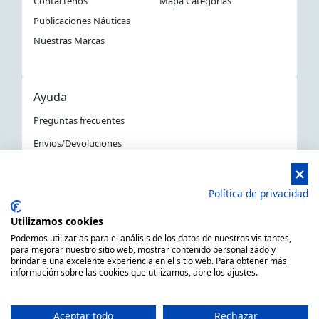
Contáctenos
Mapa Categorías
Publicaciones Náuticas
Nuestras Marcas
Ayuda
Preguntas frecuentes
Envios/Devoluciones
Política devoluciones y compra
Aviso Legal
Política de privacidad
Política de privacidad
Utilizamos cookies
La Tienda Náutica en Barcelona
Podemos utilizarlas para el análisis de los datos de nuestros visitantes,
para mejorar nuestro sitio web, mostrar contenido personalizado y
brindarle una excelente experiencia en el sitio web. Para obtener más
información sobre las cookies que utilizamos, abre los ajustes.
MARSAL EQUIPOS NÁUTICOS SLL CIF: B66506940
C/ Primer de Maig 6, 08980 Sant Feliu de Llobregat,
Aceptar todo
Rechazar
Barcelona (España)