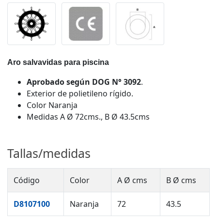
Aro salvavidas para piscina
Aprobado según DOG N° 3092
.
Exterior de polietileno rígido.
Color Naranja
Medidas A Ø 72cms., B Ø 43.5cms
Tallas/medidas
Código
Color
A Ø cms
B Ø cms
D8107100
Naranja
72
43.5