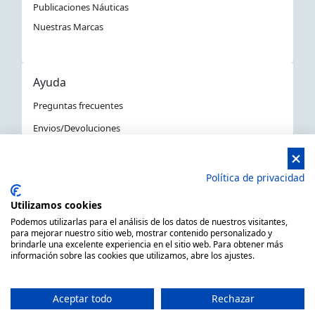
Publicaciones Náuticas
Nuestras Marcas
Ayuda
Preguntas frecuentes
Envios/Devoluciones
Política devoluciones y compra
Aviso Legal
Política de privacidad
Política de privacidad
Utilizamos cookies
La Tienda Náutica en Barcelona
Podemos utilizarlas para el análisis de los datos de nuestros visitantes,
para mejorar nuestro sitio web, mostrar contenido personalizado y
brindarle una excelente experiencia en el sitio web. Para obtener más
información sobre las cookies que utilizamos, abre los ajustes.
MARSAL EQUIPOS NÁUTICOS SLL CIF: B66506940
C/ Primer de Maig 6, 08980 Sant Feliu de Llobregat,
Aceptar todo
Rechazar
Barcelona (España)
Horario de 9.00h a 14:00h y de 15.00h a 18.00h -