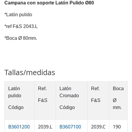
Campana con soporte Latón Pulido Ø80
*Latón pulido
*ref F&S 2043.L
*Boca Ø 80mm.
Tallas/medidas
Latón
Ref.
Latón
Ref.
Boca
pulido
Cromado
F&S
F&S
Ø
Código
Código
mm.
B3601200
2039.L
B3607100
2039.C
190