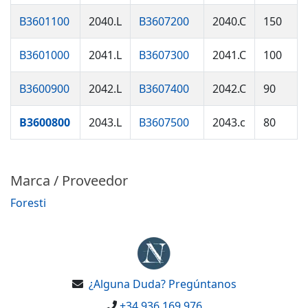
B3601100
2040.L
B3607200
2040.C
150
B3601000
2041.L
B3607300
2041.C
100
B3600900
2042.L
B3607400
2042.C
90
B3600800
2043.L
B3607500
2043.c
80
Marca / Proveedor
Foresti
¿Alguna Duda? Pregúntanos
+34 936 169 976