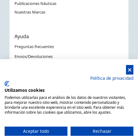
Publicaciones Náuticas
Nuestras Marcas
Ayuda
Preguntas frecuentes
Envios/Devoluciones
Política devoluciones y compra
Aviso Legal
Política de privacidad
Política de privacidad
Utilizamos cookies
La Tienda Náutica en Barcelona
Podemos utilizarlas para el análisis de los datos de nuestros visitantes,
para mejorar nuestro sitio web, mostrar contenido personalizado y
brindarle una excelente experiencia en el sitio web. Para obtener más
información sobre las cookies que utilizamos, abre los ajustes.
MARSAL EQUIPOS NÁUTICOS SLL CIF: B66506940
C/ Primer de Maig 6, 08980 Sant Feliu de Llobregat,
Aceptar todo
Rechazar
Barcelona (España)
Horario de 9.00h a 14:00h y de 15.00h a 18.00h -