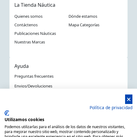
La Tienda Náutica
Quienes somos
Dónde estamos
Contáctenos
Mapa Categorías
Publicaciones Náuticas
Nuestras Marcas
Ayuda
Preguntas frecuentes
Envios/Devoluciones
Política devoluciones y compra
Aviso Legal
Política de privacidad
Política de privacidad
Utilizamos cookies
La Tienda Náutica en Barcelona
Podemos utilizarlas para el análisis de los datos de nuestros visitantes,
para mejorar nuestro sitio web, mostrar contenido personalizado y
brindarle una excelente experiencia en el sitio web. Para obtener más