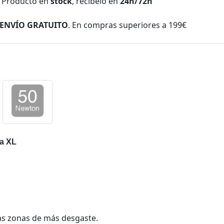
Producto en
stock
, recíbelo en
24h/72h
ENVÍO GRATUITO
. En compras superiores a 199€
la XL
as zonas de más desgaste.