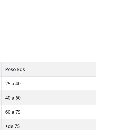
Peso kgs
25 a 40
40 a 60
60 a 75
+de 75