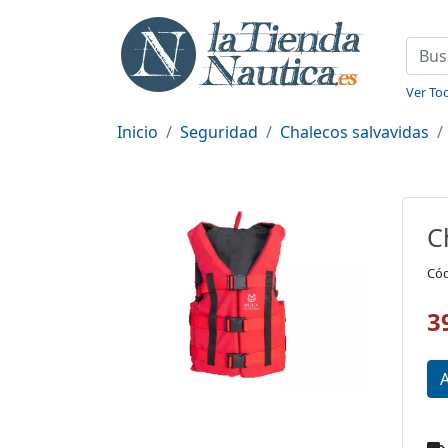
Ver Tod
Inicio
Seguridad
Chalecos salvavidas
C
Cód
3