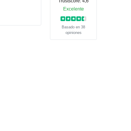
Trustscore:
4,6
Excelente
★
★
★
★
★
Basado en 38
opiniones