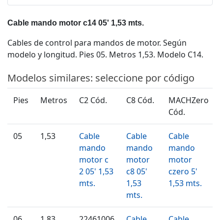
Cable mando motor c14 05' 1,53 mts.
Cables de control para mandos de motor. Según
modelo y longitud. Pies 05. Metros 1,53. Modelo C14.
Modelos similares: seleccione por código
Pies
Metros
C2 Cód.
C8 Cód.
MACHZero
Cód.
05
1,53
Cable
Cable
Cable
mando
mando
mando
motor c
motor
motor
2 05' 1,53
c8 05'
czero 5'
mts.
1,53
1,53 mts.
mts.
06
1,83
22461006
Cable
Cable