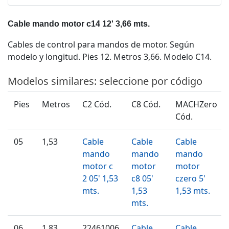
Cable mando motor c14 12' 3,66 mts.
Cables de control para mandos de motor. Según
modelo y longitud. Pies 12. Metros 3,66. Modelo C14.
Modelos similares: seleccione por código
Pies
Metros
C2 Cód.
C8 Cód.
MACHZero
Cód.
05
1,53
Cable
Cable
Cable
mando
mando
mando
motor c
motor
motor
2 05' 1,53
c8 05'
czero 5'
mts.
1,53
1,53 mts.
mts.
06
1,83
22461006
Cable
Cable