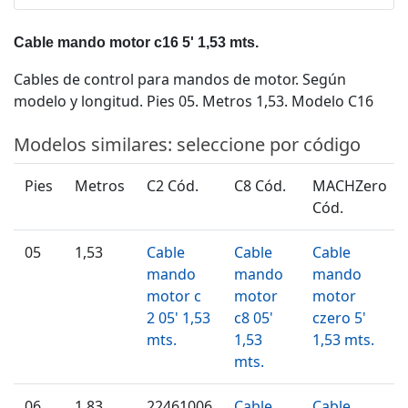
Cable mando motor c16 5' 1,53 mts.
Cables de control para mandos de motor. Según
modelo y longitud. Pies 05. Metros 1,53. Modelo C16
Modelos similares: seleccione por código
Pies
Metros
C2 Cód.
C8 Cód.
MACHZero
Cód.
05
1,53
Cable
Cable
Cable
mando
mando
mando
motor c
motor
motor
2 05' 1,53
c8 05'
czero 5'
mts.
1,53
1,53 mts.
mts.
06
1,83
22461006
Cable
Cable