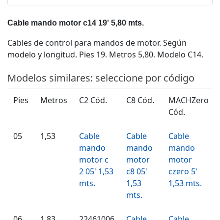
Cable mando motor c14 19' 5,80 mts.
Cables de control para mandos de motor. Según
modelo y longitud. Pies 19. Metros 5,80. Modelo C14.
Modelos similares: seleccione por código
Pies
Metros
C2 Cód.
C8 Cód.
MACHZero
Cód.
05
1,53
Cable
Cable
Cable
mando
mando
mando
motor c
motor
motor
2 05' 1,53
c8 05'
czero 5'
mts.
1,53
1,53 mts.
mts.
06
1,83
22461006
Cable
Cable